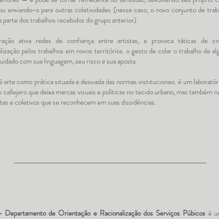
 ou enviando-o para outras coletividades (nesse caso, o novo conjunto de tra
a parte dos trabalhos recebidos do grupo anterior).
ação ativa redes de confiança entre artistas, e provoca táticas de ci
lização pelos trabalhos em novos territórios. o gesto de colar o trabalho de 
uidado com sua linguagem, seu risco e sua aposta.
 arte como prática situada e desviada das normas institucionais. é um laboratór
 callejero que deixa marcas visuais e políticas no tecido urbano, mas também n
stas e coletivos que se reconhecem em suas dissidências.
Departamento de Orientação e Racionalização dos Serviços Púbicos
é u