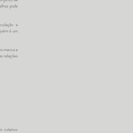
balhos pode
rculação e
alguém é um
io marica e
as relações
m coletivo