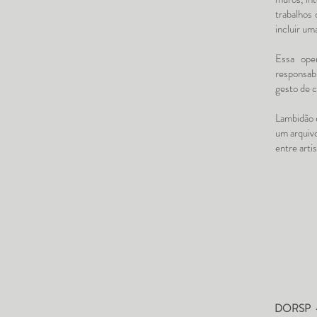
trabalhos
incluir um
Essa oper
responsabi
gesto de c
Lambidão é
um arquivo
entre arti
DORSP - 