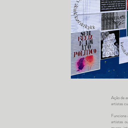
Ação de ar
artistas cu
Funciona 
artistas 
muros, in