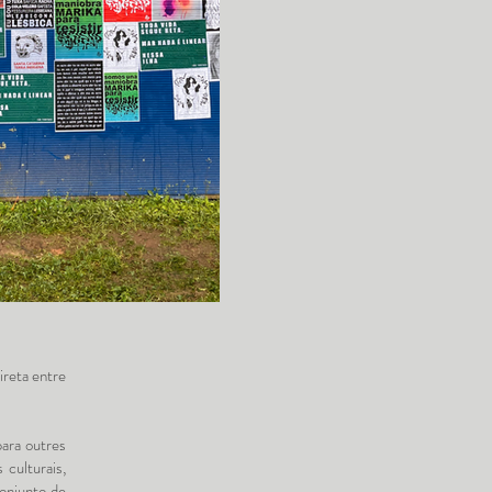
ireta entre
ara outres
 culturais,
onjunto de