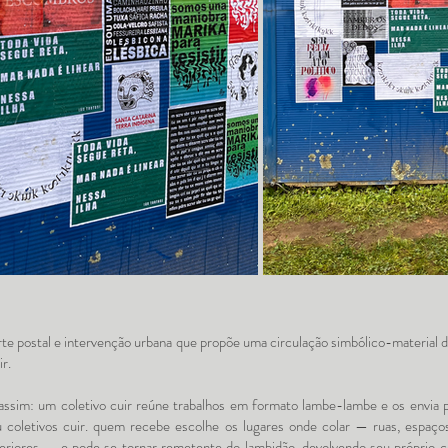
te postal e intervenção urbana que propõe uma circulação simbólico-material d
ir.
assim: um coletivo cuir reúne trabalhos em formato lambe-lambe e os envia p
ou coletivos cuir. quem recebe escolhe os lugares onde colar — ruas, espaços
teriores — e pode se tornar remetente do lambidão, devolvendo seu próprio c