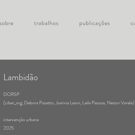
sobre
trabalhos
publicações
c
Lambidão
DORSP
(ciber_org, Debora Pazetto, Joanna Leoni, Leila Pessoa, Nestor Varela)
intervenção urbana
2025