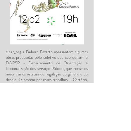
ciber_org e Debora Pazetto apresentam algumas
obras produzidas pelo coletivo que coordenam, o
DORSP - Departamento de Orientação e
Racionalização dos Serviços Púbicos, que ironiza os
mecanismos estatais de regulação do gênero e do
desejo. O passeio por esses trabalhos – Cartório,
Sensu, 1838 e Posicione seu genital sob o censor
– tem como objetivo promover reflexões críticas
e criativas sobre os aparatos de controle utilizados
pelo Estado para legislar sobre os corpos,
sexualidades e gêneros.
Na oficina, as pessoas participantes são convidadas
a integrar uma ação artística coletiva a partir de
portarias, PLs, decretos e artigos que regulam os