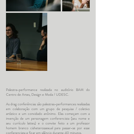
Palestra-performance realizada no auditório BAM do
Centro de Artes, Design e Moda / UDESC.
As drag conferências são palestras-performances realizadas
em colaboração com um grupo de pesquisa / coletivo
artístico e um convidado anônimo. Elas começam com a
invenção de um personagem conferencista (seu nome e
seu currículo lattes) e o convite feito a um professor
homem branco cisheterossexual para passar-se por esse
conferencista e ficar em silêncio durante 40 minutos.